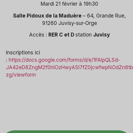
Mardi 21 février à 19h30
Salle Pidoux de la Maduère
– 64, Grande Rue,
91260 Juvisy-sur-Orge
Accès :
RER C et D
station
Juvisy
Inscriptions ici
:
https://docs.google.com/forms/d/e/1FAIpQLSd-
JA42eD8ZngM2fShlOzHwyASl7fZ0jcwfwpNOdZn8tb
zg/viewform