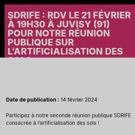
SDRIFE : RDV LE 21 FÉVRIER
À 19H30 À JUVISY (91)
POUR NOTRE RÉUNION
PUBLIQUE SUR
L’ARTIFICIALISATION DES
A
SOLS
Date de publication :
14 février 2024
Participez à notre seconde réunion publique SDRIFE
consacrée à l’artificialisation des sols !