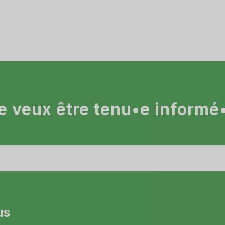
e veux être tenu•e informé
us