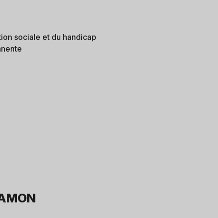
tion sociale et du handicap
anente
HAMON