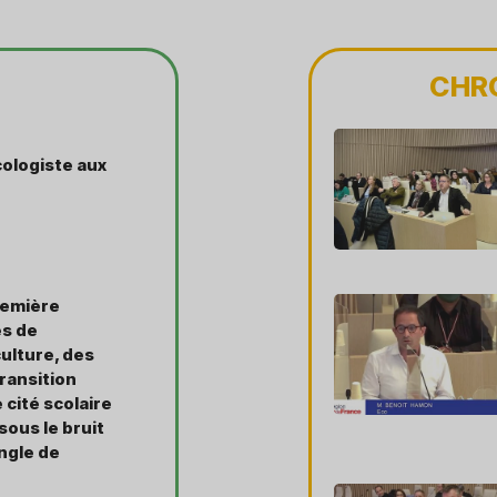
CHR
ologiste aux
remière
es de
culture, des
Transition
 cité scolaire
 sous le bruit
angle de