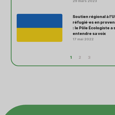
29 mars 2023
Soutien régional à l’
réfugié·es en prove
: le Pôle Écologiste a 
entendre sa voix
17 mai 2022
1
2
3