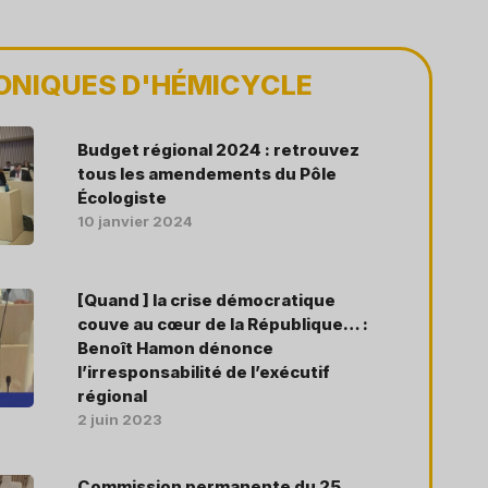
ONIQUES D'HÉMICYCLE
Budget régional 2024 : retrouvez
tous les amendements du Pôle
Écologiste
10 janvier 2024
[Quand ] la crise démocratique
couve au cœur de la République… :
Benoît Hamon dénonce
l’irresponsabilité de l’exécutif
régional
2 juin 2023
Commission permanente du 25