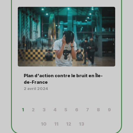
Plan d'action contre le bruit en Île-
de-France
2 avril 2024
1
2
3
4
5
6
7
8
9
10
11
12
13